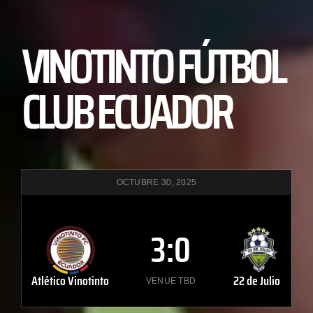
VINOTINTO FÚTBOL
CLUB ECUADOR
OCTUBRE 30, 2025
3
:
0
Atlético Vinotinto
22 de Julio
VENUE TBD