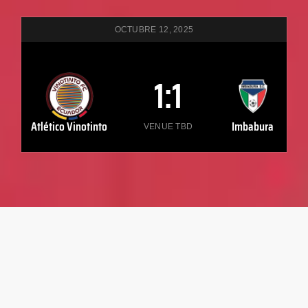
OCTUBRE 12, 2025
1
:
1
Atlético Vinotinto
Imbabura
VENUE TBD
VINOTINTO ECUADOR
Vinotinto Ecuador es un club de fútbol profesional
comprometido con el desarrollo deportivo, la
formación de talento y la competencia al más alto