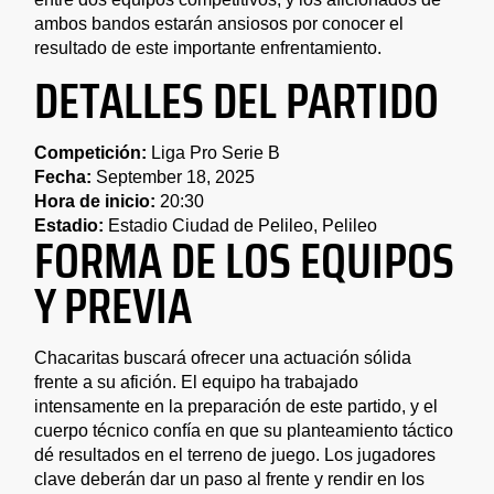
ambos bandos estarán ansiosos por conocer el
resultado de este importante enfrentamiento.
DETALLES DEL PARTIDO
Competición:
Liga Pro Serie B
Fecha:
September 18, 2025
Hora de inicio:
20:30
Estadio:
Estadio Ciudad de Pelileo, Pelileo
FORMA DE LOS EQUIPOS
Y PREVIA
Chacaritas buscará ofrecer una actuación sólida
frente a su afición. El equipo ha trabajado
intensamente en la preparación de este partido, y el
cuerpo técnico confía en que su planteamiento táctico
dé resultados en el terreno de juego. Los jugadores
clave deberán dar un paso al frente y rendir en los