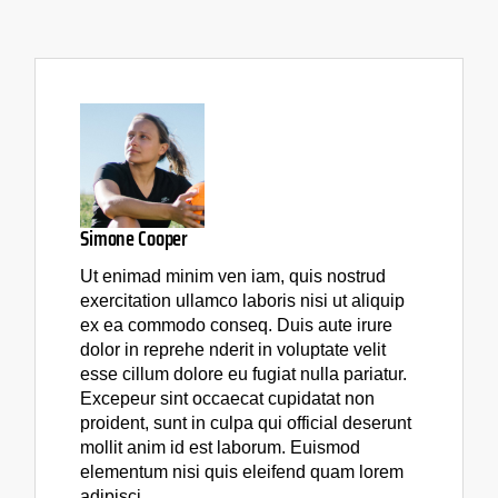
Simone Cooper
Ut enimad minim ven iam, quis nostrud
exercitation ullamco laboris nisi ut aliquip
ex ea commodo conseq. Duis aute irure
dolor in reprehe nderit in voluptate velit
esse cillum dolore eu fugiat nulla pariatur.
Excepeur sint occaecat cupidatat non
proident, sunt in culpa qui official deserunt
mollit anim id est laborum. Euismod
elementum nisi quis eleifend quam lorem
adipisci.