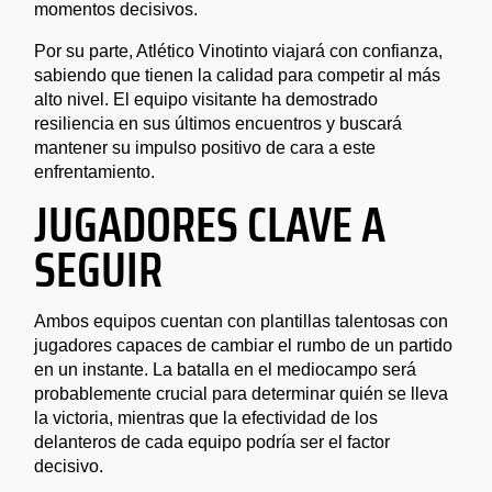
momentos decisivos.
Por su parte, Atlético Vinotinto viajará con confianza,
sabiendo que tienen la calidad para competir al más
alto nivel. El equipo visitante ha demostrado
resiliencia en sus últimos encuentros y buscará
mantener su impulso positivo de cara a este
enfrentamiento.
JUGADORES CLAVE A
SEGUIR
Ambos equipos cuentan con plantillas talentosas con
jugadores capaces de cambiar el rumbo de un partido
en un instante. La batalla en el mediocampo será
probablemente crucial para determinar quién se lleva
la victoria, mientras que la efectividad de los
delanteros de cada equipo podría ser el factor
decisivo.