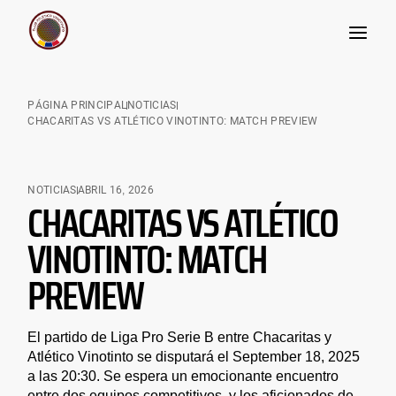
Skip
to
PÁGINA PRINCIPAL
NOTICIAS
content
CHACARITAS VS ATLÉTICO VINOTINTO: MATCH PREVIEW
NOTICIAS
ABRIL 16, 2026
CHACARITAS VS ATLÉTICO
VINOTINTO: MATCH
PREVIEW
El partido de Liga Pro Serie B entre Chacaritas y
Atlético Vinotinto se disputará el September 18, 2025
a las 20:30. Se espera un emocionante encuentro
entre dos equipos competitivos, y los aficionados de